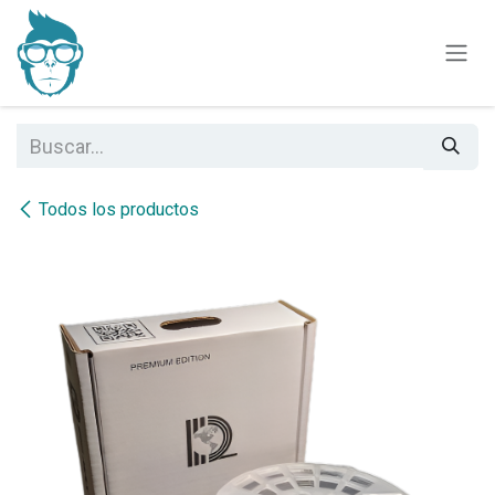
Ir al contenido
Todos los productos