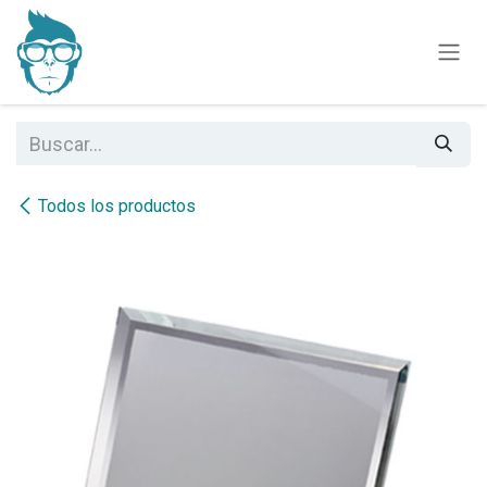
Ir al contenido
Todos los productos