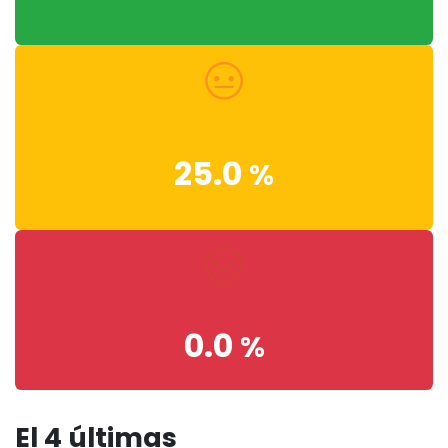
25.0
%
0.0
%
El 4 últimas