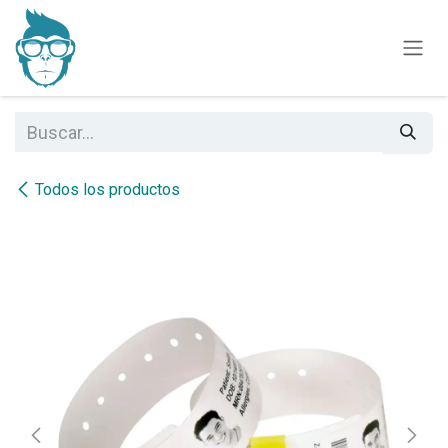
Ir al contenido
Todos los productos