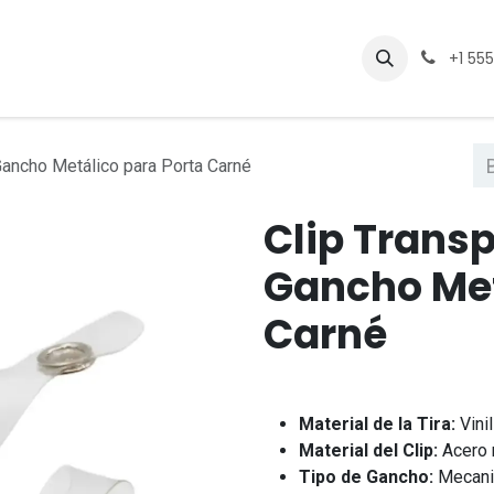
Eventos
Cursos
Empleos
+1 55
Gancho Metálico para Porta Carné
Clip Trans
Gancho Met
Carné
Material de la Tira:
Vinil
Material del Clip:
Acero n
Tipo de Gancho:
Mecanis