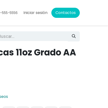
Iniciar sesión
Contactos
5-555-5556
cas 11oz Grado AA
eseos