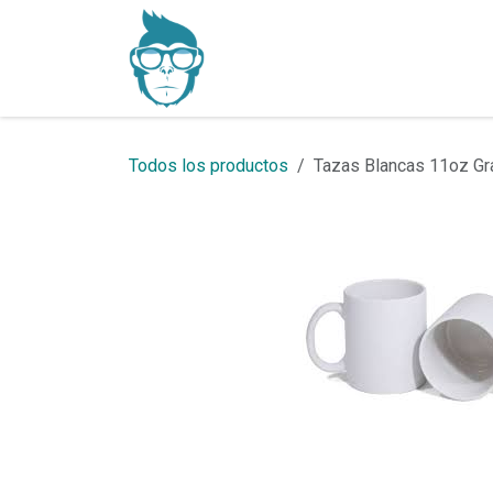
Ir al contenido
Inicio
Productos
Todos los productos
Tazas Blancas 11oz G