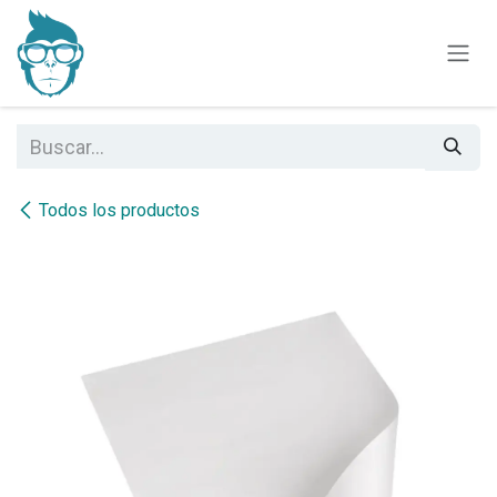
Ir al contenido
Todos los productos