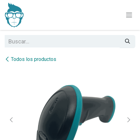
Ir al contenido
Todos los productos