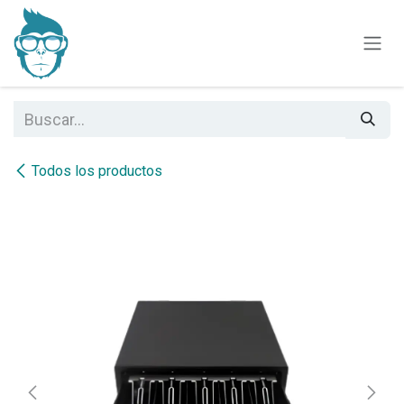
Ir al contenido
Todos los productos