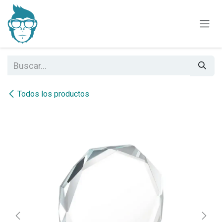
Ir al contenido
Todos los productos