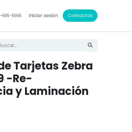
Iniciar sesión
Contactos
5-555-5556
de Tarjetas Zebra
9 -Re-
cia y Laminación