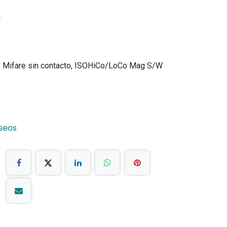
a
 y Mifare sin contacto, ISOHiCo/LoCo Mag S/W
eseos