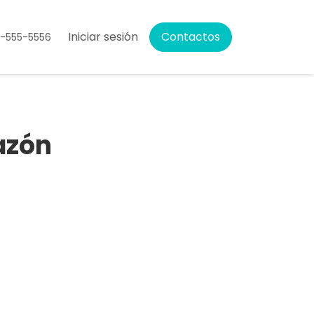
Iniciar sesión
Contactos
5-555-5556
azón