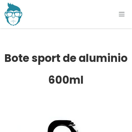
Ir al contenido
Bote sport de aluminio
600ml