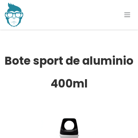
Ir al contenido
Bote sport de aluminio
400ml