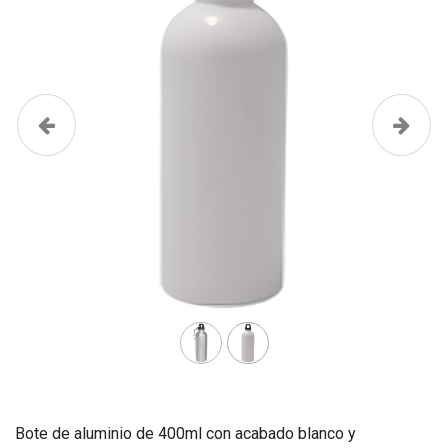
Anterior
Siguie
Bote de aluminio de 400ml con acabado blanco y