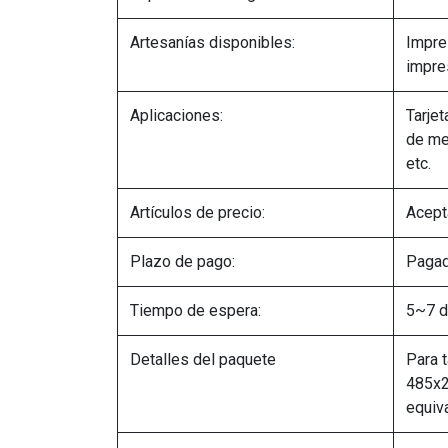
Artesanías disponibles:
Impres
impre
Aplicaciones:
Tarjet
de met
etc.
Artículos de precio:
Acept
Plazo de pago:
Pagad
Tiempo de espera:
5~7 d
Detalles del paquete
Para 
485x2
equiva