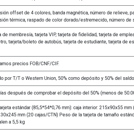
ión offset de 4 colores, banda magnética, número de relieve, pan
sión térmica, raspado de color dorado/estremecido, número de se
a de membresía, tarjeta VIP, tarjeta de fidelidad, tarjeta de emplead
ro, tarjeta/boleto de autobús, tarjeta de estudiante, tarjeta de e
amos precios FOB/CNF/CIF.
o por T/T o Western Union, 50% como depósito y 50% del saldo 
ías después de comprobar el depósito del 50% (menos de 50.0
tarjeta estándar (85,5*54*0,76 mm): caja interior: 215x90x55 mm 
30x245 mm (20 cajas/CTN) Peso de la tarjeta de tamaño estánda
len a 5,5 kg