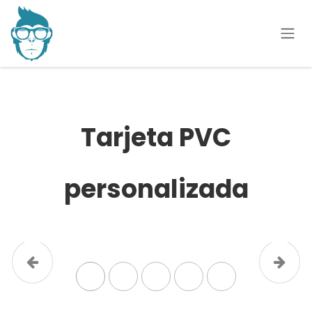
Ir al contenido
Tarjeta PVC
personalizada
Anterior
Siguie